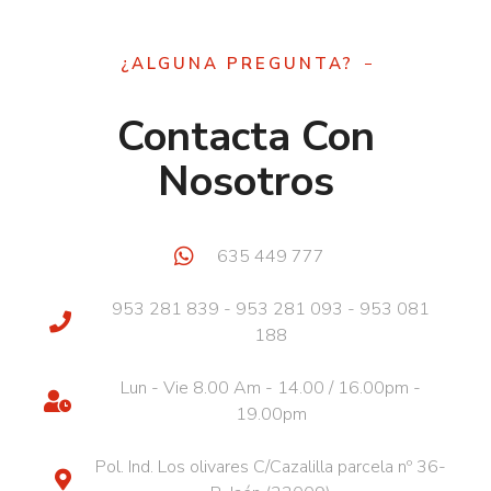
¿ALGUNA PREGUNTA?
Contacta Con
Nosotros
635 449 777
953 281 839 - 953 281 093 - 953 081
188
Lun - Vie 8.00 Am - 14.00 / 16.00pm -
19.00pm
Pol. Ind. Los olivares C/Cazalilla parcela nº 36-