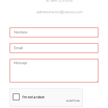
B, Jaén (23009)
administracion@varysa.com