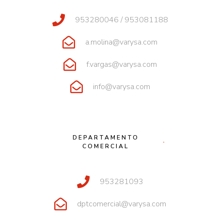
953280046 / 953081188
a.molina@varysa.com
f.vargas@varysa.com
info@varysa.com
DEPARTAMENTO
COMERCIAL
953281093
dptcomercial@varysa.com