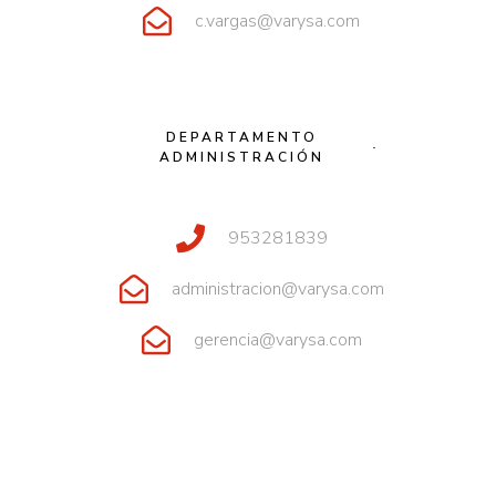
c.vargas@varysa.com
DEPARTAMENTO
ADMINISTRACIÓN
953281839
administracion@varysa.com
gerencia@varysa.com